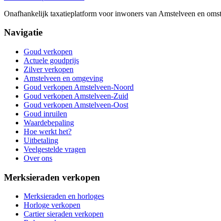
Onafhankelijk taxatieplatform voor inwoners van Amstelveen en omstre
Navigatie
Goud verkopen
Actuele goudprijs
Zilver verkopen
Amstelveen en omgeving
Goud verkopen Amstelveen-Noord
Goud verkopen Amstelveen-Zuid
Goud verkopen Amstelveen-Oost
Goud inruilen
Waardebepaling
Hoe werkt het?
Uitbetaling
Veelgestelde vragen
Over ons
Merksieraden verkopen
Merksieraden en horloges
Horloge verkopen
Cartier sieraden verkopen