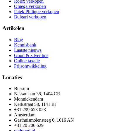
Rolex verkopen
Omega verkopen
Patek Philippe verkopen
Bulgari verkopen
Artikelen
Blog
Kennisbank
Laatste nieuws
Goud & zilver tips
Online taxatie
Prijsontwikkeling
Locaties
Bussum
Nassaulaan 38, 1404 CR
Monnickendam
Kerkstraat 58, 1141 BJ
+31 299 653 023
Amsterdam
Gasthuismolensteeg 6, 1016 AN
+31 20 206 629
oudgoud.nl →