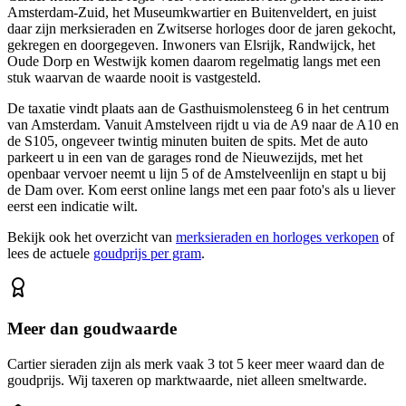
Amsterdam-Zuid, het Museumkwartier en Buitenveldert, en juist
daar zijn merksieraden en Zwitserse horloges door de jaren gekocht,
gekregen en doorgegeven. Inwoners van Elsrijk, Randwijck, het
Oude Dorp en Westwijk komen daarom regelmatig langs met een
stuk waarvan de waarde nooit is vastgesteld.
De taxatie vindt plaats aan de Gasthuismolensteeg 6 in het centrum
van Amsterdam. Vanuit Amstelveen rijdt u via de A9 naar de A10 en
de S105, ongeveer twintig minuten buiten de spits. Met de auto
parkeert u in een van de garages rond de Nieuwezijds, met het
openbaar vervoer neemt u lijn 5 of de Amstelveenlijn en stapt u bij
de Dam over. Kom eerst online langs met een paar foto's als u liever
eerst een indicatie wilt.
Bekijk ook het overzicht van
merksieraden en horloges verkopen
of
lees de actuele
goudprijs per gram
.
Meer dan goudwaarde
Cartier sieraden zijn als merk vaak 3 tot 5 keer meer waard dan de
goudprijs. Wij taxeren op marktwaarde, niet alleen smeltwarde.