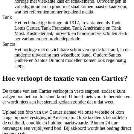
horloge met vierkante kast en schakelband. Uitvoeringen in
volledig goud en in goud met staal komen naast elkaar voor,
wat het referentienummer bepalend maakt.
Tank
Het rechthoekige horloge uit 1917, in varianten als Tank
Louis Cartier, Tank Française, Tank Américaine en Tank
Must. Kastmateriaal, uurwerk en bandsoort verschillen sterk
per variant en per productieperiode.
Santos
Het horloge met de zichtbare schroeven op de kastrand, in de
moderne uitvoering met wisselbare band. Oudere Santos
Galbée en Santos Dumont modellen komen ook regelmatig
langs.
Hoe verloopt de taxatie van een
Cartier
?
De taxatie van een Cartier verloopt in vaste stappen, zodat u kunt
volgen hoe het bod tot stand komt. U hoeft niets voor te bereiden en
er wordt niets aan het sieraad gedaan zonder dat u dat weet.
Upload een foto van uw Cartier sieraad via onze website of kom
langs bij onze vestiging in Amsterdam. Onze taxateurs beoordelen
de echtheid, conditie en huidige marktwaarde. Binnen 24 uur
ontvangt u een vrijblijvend bod. Bij akkoord wordt het bedrag direct
overgemaakt.