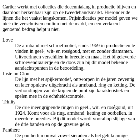
Cartier werkt met collecties die decennialang in productie blijven en
daardoor herkenbaar zijn op de tweedehandsmarkt. Hieronder de
lijnen die het vaakst langskomen. Prijsindicaties per model geven we
niet: die verschuiven continu met de markt, en een verkeerd
genoemd bedrag helpt u niet.
Love
De armband met schroefmotief, sinds 1969 in productie en te
vinden in geel-, wit- en roségoud, met en zonder diamanten.
Uitvoeringen verschillen in breedte en maat. Het bijgeleverde
schroevendraaiertje en de doos zijn bij dit model bekende
aandachtspunten in de beoordeling.
Juste un Clou
De lijn met het spijkermotief, ontworpen in de jaren zeventig
en later opnieuw uitgebracht als armband, ring en ketting. De
verhoudingen van de kop en de punt zijn karakteristiek en
spelen mee in de echtheidscontrole.
Trinity
De drie ineengrijpende ringen in geel-, wit- en roségoud, uit
1924. Komt voor als ring, armband, ketting en oorbellen, in
meerdere breedtes. Bij dit model wordt vooral op slijtage van
de drie banden en op de gravure gelet.
Panthère
De pantherlijn omvat zowel sieraden als het gelijknamige