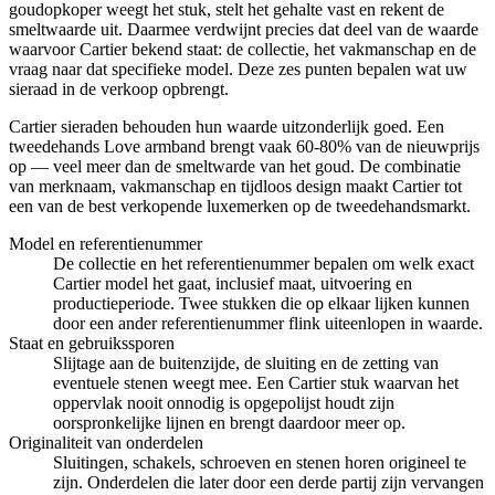
goudopkoper weegt het stuk, stelt het gehalte vast en rekent de
smeltwaarde uit. Daarmee verdwijnt precies dat deel van de waarde
waarvoor Cartier bekend staat: de collectie, het vakmanschap en de
vraag naar dat specifieke model. Deze zes punten bepalen wat uw
sieraad in de verkoop opbrengt.
Cartier sieraden behouden hun waarde uitzonderlijk goed. Een
tweedehands Love armband brengt vaak 60-80% van de nieuwprijs
op — veel meer dan de smeltwarde van het goud. De combinatie
van merknaam, vakmanschap en tijdloos design maakt Cartier tot
een van de best verkopende luxemerken op de tweedehandsmarkt.
Model en referentienummer
De collectie en het referentienummer bepalen om welk exact
Cartier model het gaat, inclusief maat, uitvoering en
productieperiode. Twee stukken die op elkaar lijken kunnen
door een ander referentienummer flink uiteenlopen in waarde.
Staat en gebruikssporen
Slijtage aan de buitenzijde, de sluiting en de zetting van
eventuele stenen weegt mee. Een Cartier stuk waarvan het
oppervlak nooit onnodig is opgepolijst houdt zijn
oorspronkelijke lijnen en brengt daardoor meer op.
Originaliteit van onderdelen
Sluitingen, schakels, schroeven en stenen horen origineel te
zijn. Onderdelen die later door een derde partij zijn vervangen