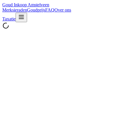
Goud Inkoop
Amstelveen
Merksieraden
Goudprijs
FAQ
Over ons
Taxatie